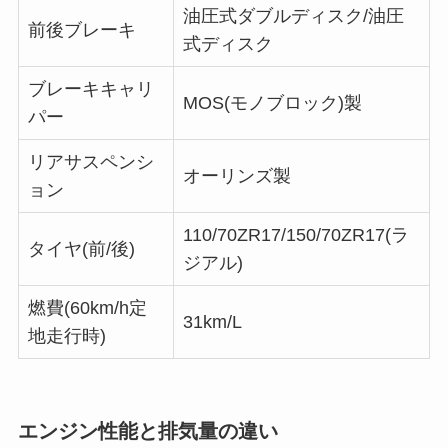
油圧式ダブルディスク/油圧
前後ブレーキ
式ディスク
ブレーキキャリ
MOS(モノブロック)製
パー
リアサスペンシ
オーリンズ製
ョン
110/70ZR17/150/70ZR17(ラ
タイヤ(前/後)
ジアル)
燃費(60km/h定
31km/L
地走行時)
エンジン性能と排気量の違い