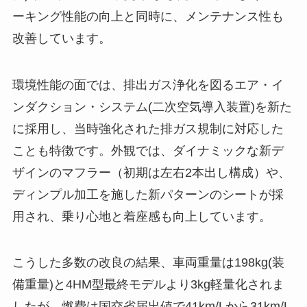
ーキング性能の向上と同時に、メンテナンス性も
改善しています。
環境性能の面では、排出ガス浄化を図るエア・イ
ンダクション・システム(二次空気導入装置)を新た
に採用し、当時強化された排ガス規制に対応した
ことも特徴です。外観では、ダイナミックな新デ
ザインのマフラー（初期は左右2本出し構成）や、
ディンプル加工を施した新パターンのシートが採
用され、乗り心地と着座感も向上しています。
こうした多数の改良の結果、車両重量は198kg(装
備重量)と4HM型最終モデルより3kg軽量化されま
したが、燃費は国交省届出値で41km/Lから31km/L